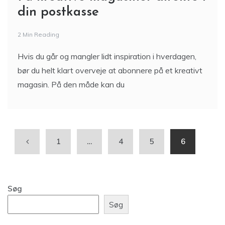
din postkasse
2 Min Reading
Hvis du går og mangler lidt inspiration i hverdagen,
bør du helt klart overveje at abonnere på et kreativt
magasin. På den måde kan du
1
…
4
5
6
Søg
Søg