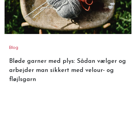
Blast Freezer B2B – Optimal
Nedkøling til Professionel
Isproduktion
Blog
Bløde garner med plys: Sådan vælger og
arbejder man sikkert med velour- og
fløjlsgarn