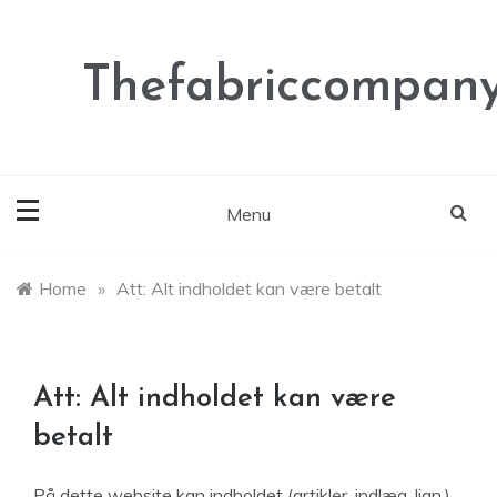
Skip
to
content
Thefabriccompany
Menu
Home
»
Att: Alt indholdet kan være betalt
Att: Alt indholdet kan være
betalt
På dette website kan indholdet (artikler, indlæg, lign.)