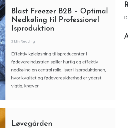
Effektiv køleløsning til isproducenter I
fødevareindustrien spiller hurtig og effektiv
nedkøling en central rolle. Især i isproduktionen,
hvor kvalitet og fødevaresikkerhed er yderst
vigtig, kræver
Løvegården
5 Min Reading
Løvegården er en 100% glutenfri webshop med
base i Suldrup i Nordjylland, og den er særligt
populær blandt danskere med glutenintolerance.
Ejerne, Martin Jensen og