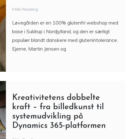
Kreativitetens dobbelte
kraft – fra billedkunst til
systemudvikling på
Dynamics 365-platformen
3 Min Reading
Kreativitet forbindes ofte med pensler, farver og
lærred – men den samme kreative energi er
også fundamentet, når man udvikler avancerede
systemer til ejendomsadministration. At