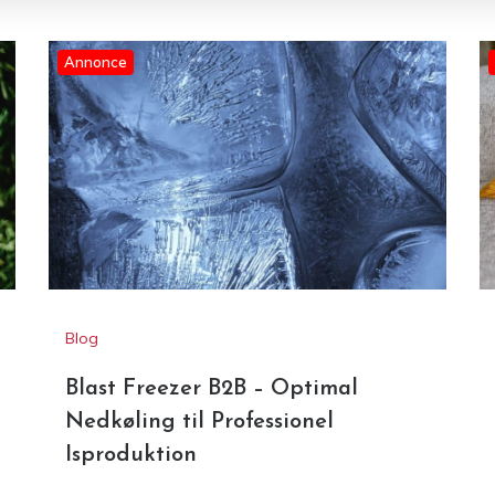
Blog
Blast Freezer B2B – Optimal
Nedkøling til Professionel
Isproduktion
S
Bløde garner med plys:
Sådan vælger og arbejder
man sikkert med velour- og
R