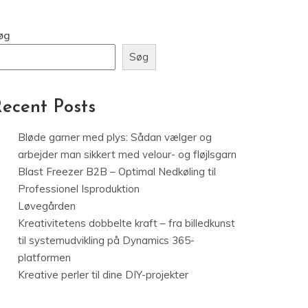
Bløde garner med plys: Sådan vælger og
arbejder man sikkert med velour- og fløjlsgarn
Blast Freezer B2B – Optimal Nedkøling til
Professionel Isproduktion
Løvegården
Kreativitetens dobbelte kraft – fra billedkunst
til systemudvikling på Dynamics 365-
platformen
Kreative perler til dine DIY-projekter
Recent Comments
er er ingen kommentarer at vise.
rchives
maj 2026