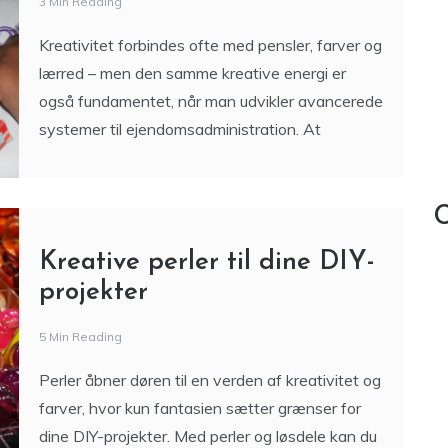
C
Kreative perler til dine DIY-
projekter
5 Min Reading
Perler åbner døren til en verden af kreativitet og
farver, hvor kun fantasien sætter grænser for
dine DIY-projekter. Med perler og løsdele kan du
skabe
Find de bedste perler til dit