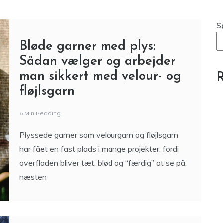
fløjlsgarn
6 Min Reading
Plyssede garner som velourgarn og fløjlsgarn
har fået en fast plads i mange projekter, fordi
overfladen bliver tæt, blød og “færdig” at se på,
næsten
Blast Freezer B2B – Optimal
D
Nedkøling til Professionel
Isproduktion
A
3 Min Reading