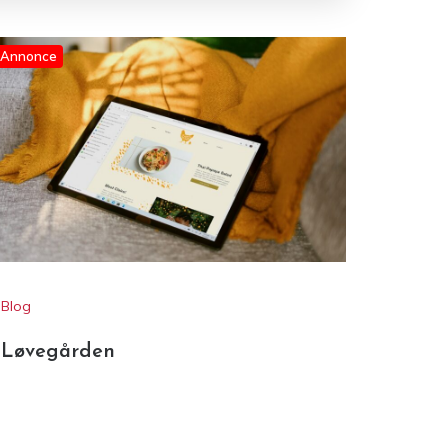
Blog
Løvegården
øg
Søg
ecent Posts