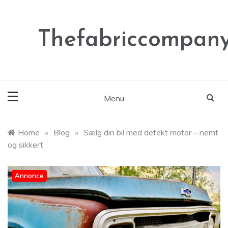
Skip
to
content
Thefabriccompany
Menu
Home
»
Blog
»
Sælg din bil med defekt motor – nemt
og sikkert
Annonce